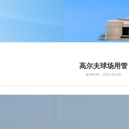
高尔夫球场用管
发布时间：2022-05-06