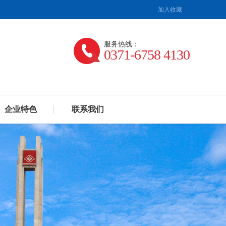
加入收藏
服务热线：
0371-6758 4130
企业特色
联系我们