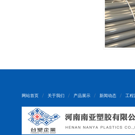
网站首页
关于我们
产品展示
新闻动态
工程