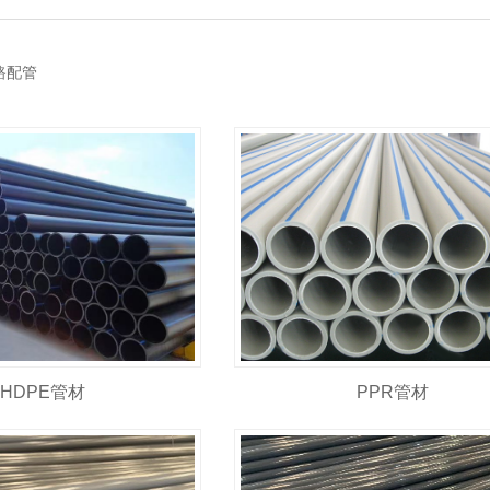
路配管
HDPE管材
PPR管材