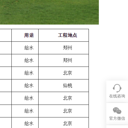
在线咨询
官方微信