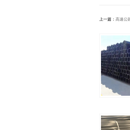
上一篇：
高速公