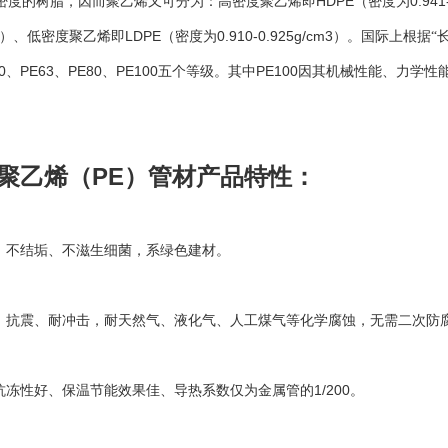
HDPE
0.941
密度的树脂，因而聚乙烯又可分为：高密度聚乙烯即
（密度为
LDPE
0.910-0.925g/cm3
）、低密度聚乙烯即
（密度为
）。国际上根据“
0
PE63
PE80
PE100
PE100
、
、
、
五个等级。其中
因其机械性能、力学性
PE
聚乙烯（
）管材产品特性：
、不结垢、不滋生细菌，系绿色建材。
、抗震、耐冲击，耐天然气、液化气、人工煤气等化学腐蚀，无需二次防
1/200
抗冻性好、保温节能效果佳、导热系数仅为金属管的
。