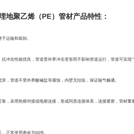
PE
埋地聚乙烯（
）管材产品特性：
便于运输和装卸。
，抗冲击性能优良，管道受外界冲击变形而不影响管道运行，管道可实现“
优异，管道不受外界酸碱盐等腐蚀，内壁无结垢，保证输气畅通。
可靠，采用热熔对接或电熔连接，形成同质连接体系，连接紧密，管材重
50
长，正常使用寿命为
年。