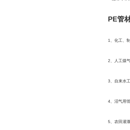
PE
管
1
、化工、
2
、人工煤
3
、自来水
4
、沼气用
5
、农田灌