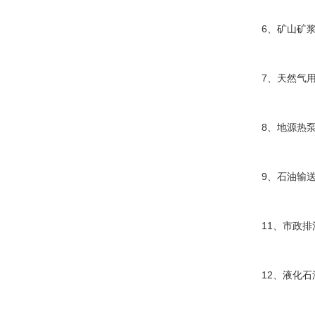
6
、矿山矿
7
、天然气
8
、地源热
9
、石油输
11
、市政排
12
、液化石