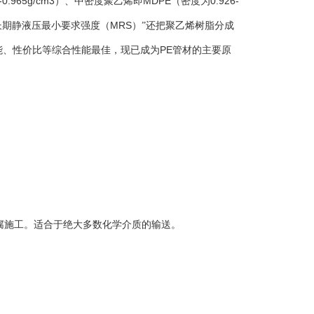
-0.965g/cm3
MDPE
0.926-
）、中密度聚乙烯即
（密度为
MRS
长期静液压最小要求强度（
）”还把聚乙烯树脂分成
PE
能、性价比等综合性能最佳，现已成为
管材的主要原
腐施工。适合于绝大多数化学介质的输送。