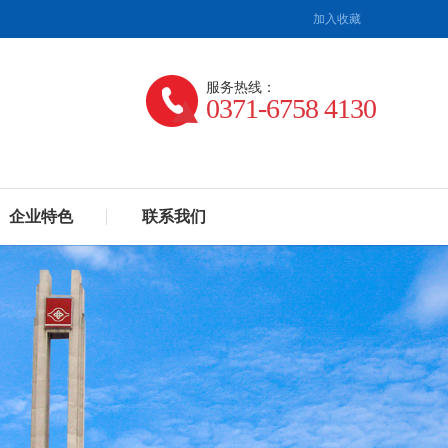
加入收藏
服务热线：
0371-6758 4130
企业特色
联系我们