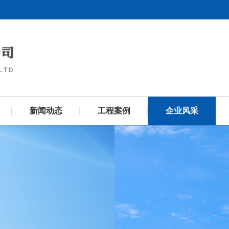
新闻动态
工程案例
企业风采