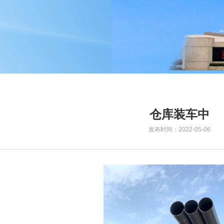
仓库装车中
发布时间：2022-05-06