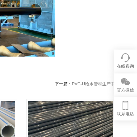
在线咨询
下一篇：
PVC-U给水管材生产中
官方微信
联系电话