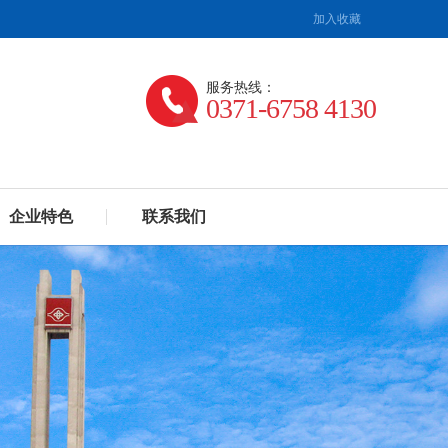
加入收藏
服务热线：
0371-6758 4130
企业特色
联系我们