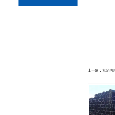
上一篇：
充足的