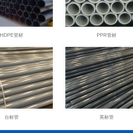
HDPE管材
PPR管材
台标管
英标管