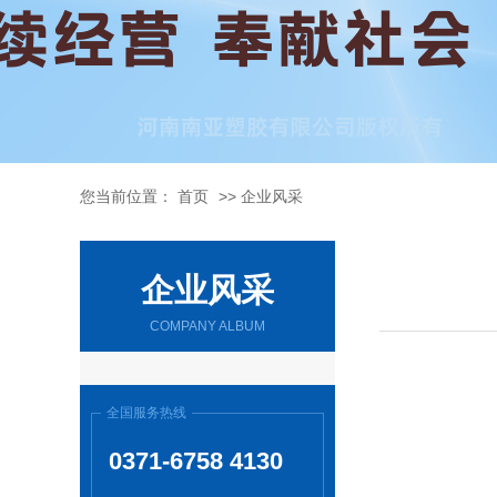
您当前位置：
首页
>>
企业风采
企业风采
COMPANY ALBUM
全国服务热线
0371-6758 4130