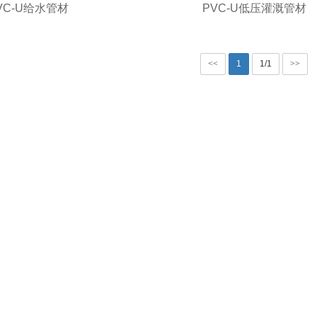
VC-U给水管材
PVC-U低压灌溉管材
<<
1
1/1
>>