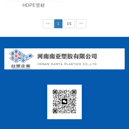
HDPE管材
<<
1
1/1
>>